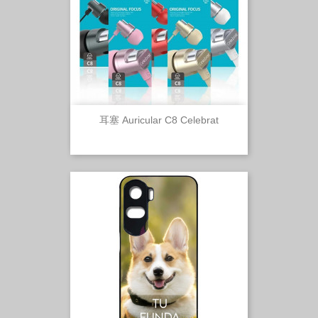
耳塞 Auricular C8 Celebrat