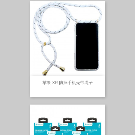
苹果 XR 防摔手机壳带绳子